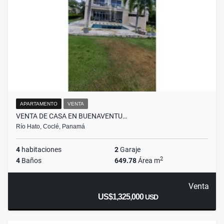
APARTAMENTO
VENTA
VENTA DE CASA EN BUENAVENTU…
Río Hato, Coclé, Panamá
4
habitaciones
2
Garaje
2
4
Baños
649.78
Área m
Venta
US$1,325,000
USD