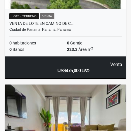
LOTE / TERRENO
VENTA
VENTA DE LOTE EN CAMINO DE C…
Ciudad de Panamá, Panamá, Panamá
0
habitaciones
0
Garaje
2
0
Baños
223.3
Área m
Venta
US$475,000
USD