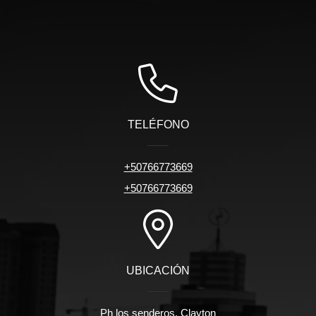
TELÉFONO
+50766773669
+50766773669
UBICACIÓN
Ph los senderos, Clayton