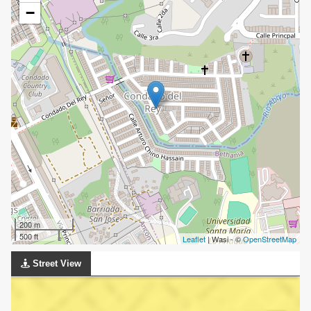
−
200 m
500 ft
Leaflet
| Wasi - ©
OpenStreetMap
Street View