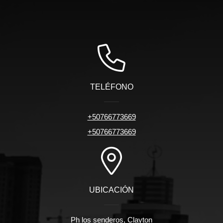
TELÉFONO
+50766773669
+50766773669
UBICACIÓN
Ph los senderos, Clayton