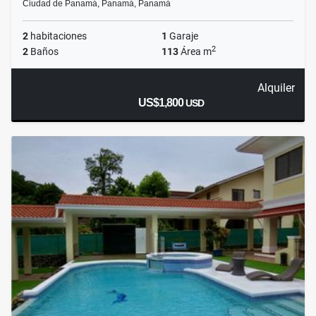
Ciudad de Panamá, Panamá, Panamá
2
habitaciones
1
Garaje
2
2
Baños
113
Área m
Alquiler
US$1,800
USD