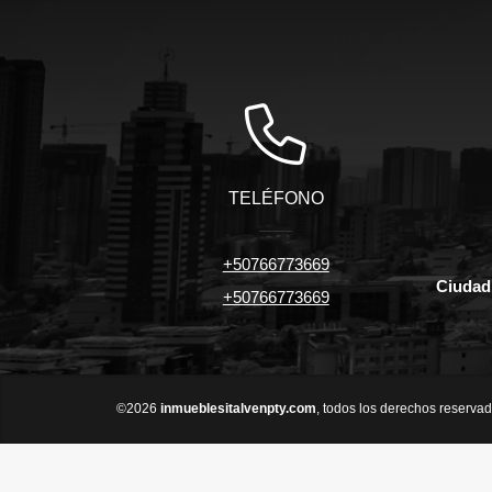
TELÉFONO
+50766773669
Ciudad
+50766773669
©2026
inmueblesitalvenpty.com
, todos los derechos reservad