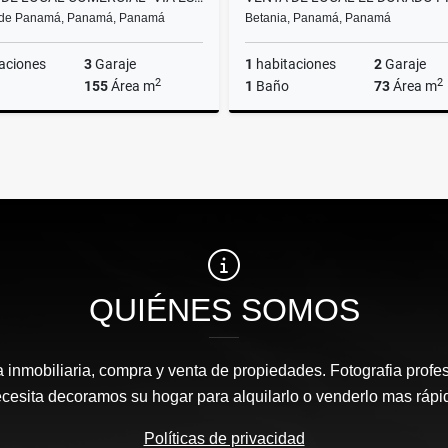
 de Panamá, Panamá, Panamá
Betania, Panamá, Panamá
aciones
3
Garaje
1
habitaciones
2
Garaje
2
2
155
Área m
1
Baño
73
Área m
Venta
US$320,000
US$
QUIÉNES SOMOS
inmobiliaria, compra y venta de propiedades. Fotografia profesi
cesita decoramos su hogar para alquilarlo o venderlo mas rápi
Políticas de privacidad