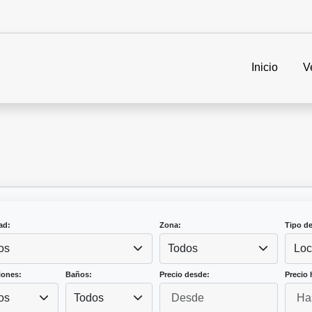
Inicio
V
ad:
Zona:
Tipo d
os
Todos
Loc
iones:
Baños:
Precio desde:
Precio 
os
Todos