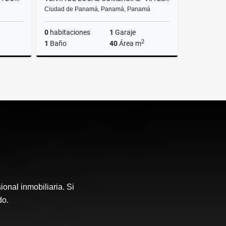
Ciudad de Panamá, Panamá, Panamá
0
habitaciones
1
Garaje
2
1
Baño
40
Área m
Venta
Venta
139,000
US$75,500
onal inmobiliaria. Si
do.