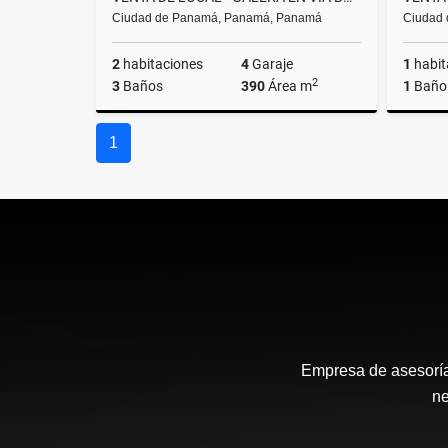
Ciudad de Panamá, Panamá, Panamá
Ciudad
2
habitaciones
4
Garaje
1
habit
2
3
Baños
390
Área m
1
Baño
Venta
1
US$930,000
Empresa de asesoría 
ne