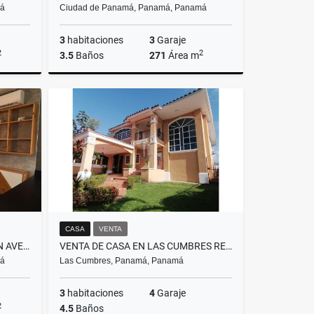
má
Ciudad de Panamá, Panamá, Panamá
3
habitaciones
3
Garaje
2
2
3.5
Baños
271
Área m
lquiler
Venta
Alquiler
US$1,100,000
US$6,000
CASA
VENTA
APARTAMENTO EN ALQUILER EN AVENIDA BALBOA - PH ELEMENT
VENTA DE CASA EN LAS CUMBRES REMODELADA
má
Las Cumbres, Panamá, Panamá
3
habitaciones
4
Garaje
2
4.5
Baños