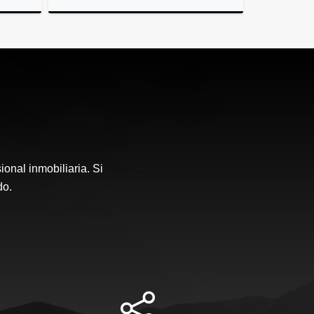
lquiler
Venta
US$510,000
onal inmobiliaria. Si
do.