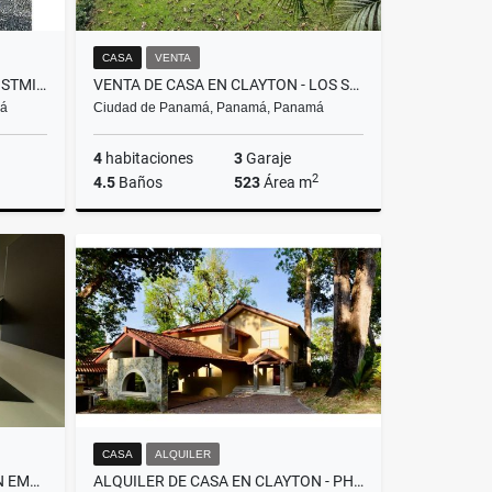
CASA
VENTA
LOTE EN VIA PRINCIPAL TRANSISTMICA CHILIBRE CON GALERA Y OFICINA
VENTA DE CASA EN CLAYTON - LOS SENDEROS DE CAMINO DE CRUCES
má
Ciudad de Panamá, Panamá, Panamá
4
habitaciones
3
Garaje
2
4.5
Baños
523
Área m
Venta
Venta
US$1,900,000
CASA
ALQUILER
ALQUILER DE APARTAMENTO EN EMBASSY CLUB - CLAYTON REMODELADO
ALQUILER DE CASA EN CLAYTON - PH SENDEROS DE CAMINO DE CRUCES