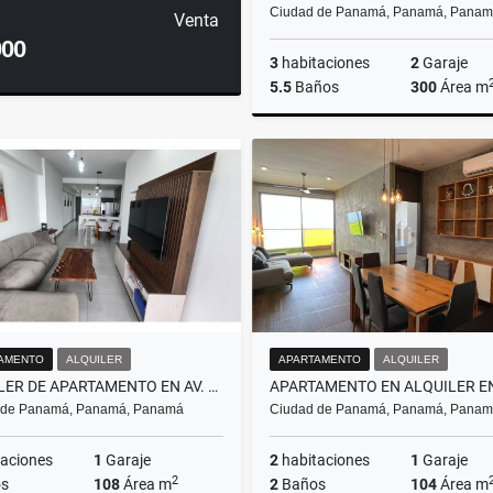
Ciudad de Panamá, Panamá, Pana
Venta
000
3
habitaciones
2
Garaje
5.5
Baños
300
Área m
A
US$4,500
AMENTO
ALQUILER
APARTAMENTO
ALQUILER
ALQUILER DE APARTAMENTO EN AV. BALBOA - PH ELEMENT
 de Panamá, Panamá, Panamá
Ciudad de Panamá, Panamá, Pana
aciones
1
Garaje
2
habitaciones
1
Garaje
2
s
108
Área m
2
Baños
104
Área m