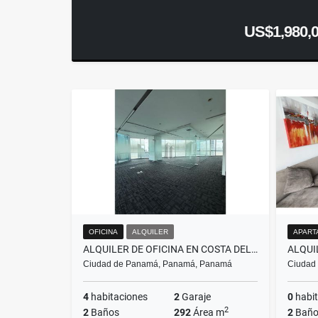
US$1,980,
OFICINA
ALQUILER
APART
ALQUILER DE OFICINA EN COSTA DEL ESTE - FINANCIAL PARK TOWER
Ciudad de Panamá, Panamá, Panamá
Ciudad
4
habitaciones
2
Garaje
0
habit
2
2
Baños
292
Área m
2
Baño