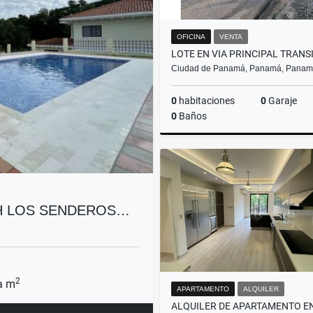
OFICINA
VENTA
Ciudad de Panamá, Panamá, Pana
0
habitaciones
0
Garaje
0
Baños
US$1,200,000
PH LOS SENDEROS…
2
a m
APARTAMENTO
ALQUILER