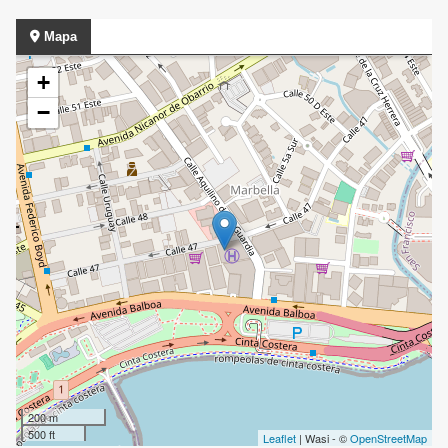
Mapa
+
−
200 m
500 ft
Leaflet
| Wasi - ©
OpenStreetMap