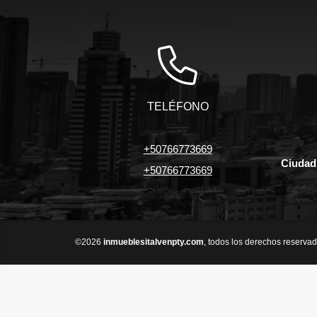
TELÉFONO
+50766773669
Ciudad
+50766773669
©2026
inmueblesitalvenpty.com
, todos los derechos reservad