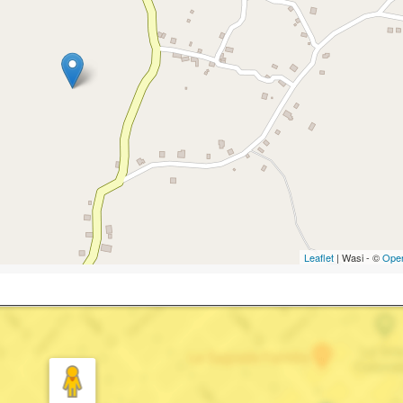
Leaflet
| Wasi - ©
Ope