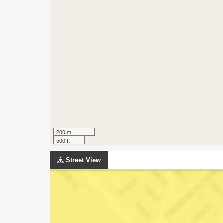
200 m
500 ft
Street View