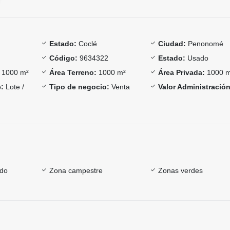
Estado:
Coclé
Ciudad:
Penonomé
Código:
9634322
Estado:
Usado
1000 m²
Área Terreno:
1000 m²
Área Privada:
1000 
:
Lote /
Tipo de negocio:
Venta
Valor Administración
ado
Zona campestre
Zonas verdes