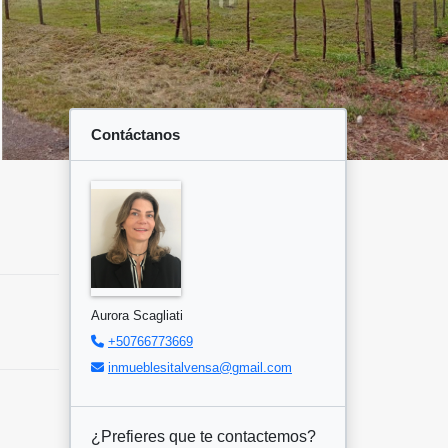
Contáctanos
Aurora Scagliati
+50766773669
inmueblesitalvensa@gmail.com
¿Prefieres que te contactemos?