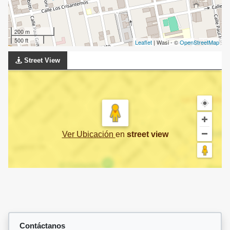
200 m
500 ft
Leaflet
| Wasi - ©
OpenStreetMap
Street View
Ver Ubicación
en
street view
Contáctanos