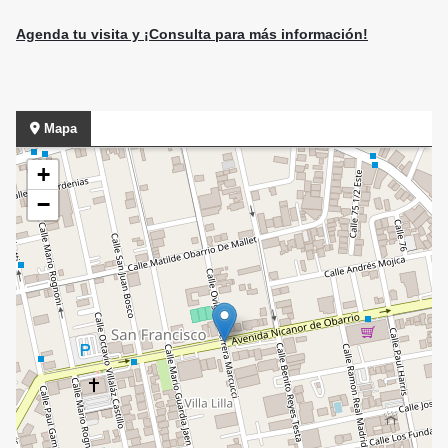
Agenda tu visita y ¡Consulta para más información!
Mapa
+
−