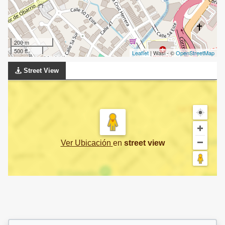
200 m
500 ft
Leaflet
| Wasi - ©
OpenStreetMap
Street View
Ver Ubicación
en
street view