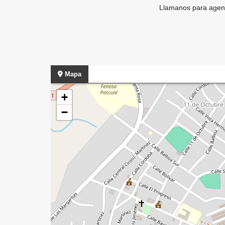
Llamanos para agenda
Mapa
+
−