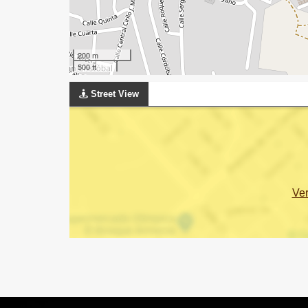
200 m
500 ft
Street View
Ve