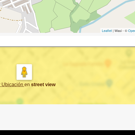
Leaflet
| Wasi - ©
Ope
r Ubicación
en
street view