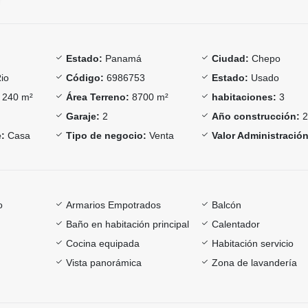
Estado:
Panamá
Ciudad:
Chepo
io
Código:
6986753
Estado:
Usado
240 m²
Área Terreno:
8700 m²
habitaciones:
3
Garaje:
2
Año construcción:
2
:
Casa
Tipo de negocio:
Venta
Valor Administración
o
Armarios Empotrados
Balcón
Baño en habitación principal
Calentador
Cocina equipada
Habitación servicio
Vista panorámica
Zona de lavandería