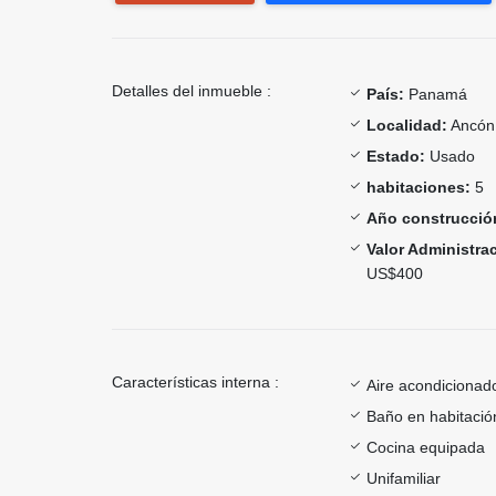
Detalles del inmueble :
País:
Panamá
Localidad:
Ancón
Estado:
Usado
habitaciones:
5
Año construcció
Valor Administra
US$400
Características interna :
Aire acondicionad
Baño en habitación
Cocina equipada
Unifamiliar