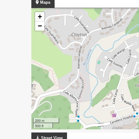
Mapa
+
−
200 m
500 ft
Street View