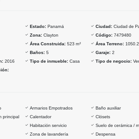
Estado:
Panamá
Ciudad:
Ciudad de 
Zona:
Clayton
Código:
7479480
Área Construida:
523 m²
Área Terreno:
1050.2
Baños:
5
Garaje:
2
n:
2016
Tipo de inmueble:
Casa
Tipo de negocio:
Ve
ción:
o
Armarios Empotrados
Baño auxiliar
 principal
Calentador
Clósets
Habitación servicio
Suelo de cerámica / 
Zona de lavandería
Despensa