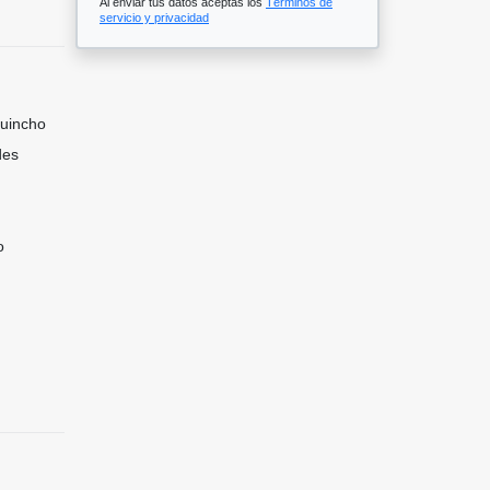
Al enviar tus datos aceptas los
Términos de
servicio y privacidad
Quincho
des
o