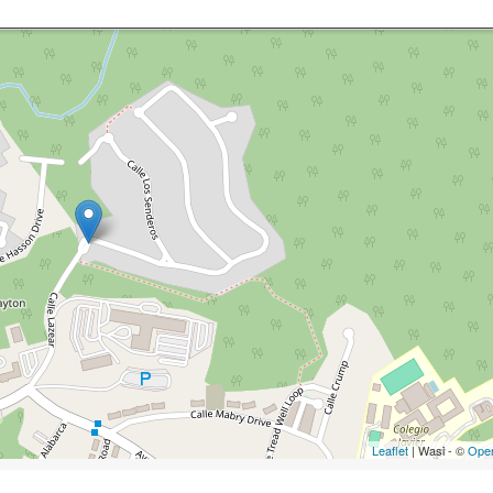
Leaflet
| Wasi - ©
Ope