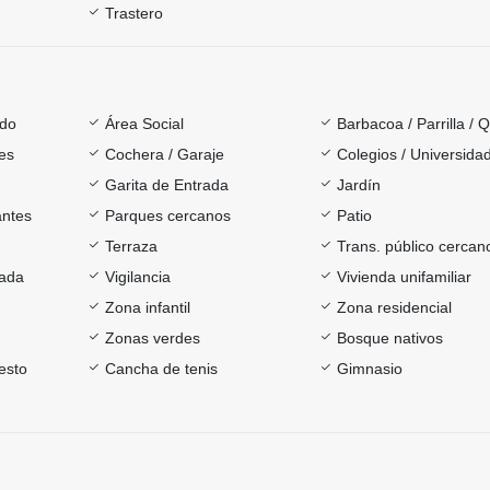
Trastero
ado
Área Social
Barbacoa / Parrilla / 
es
Cochera / Garaje
Colegios / Universida
Garita de Entrada
Jardín
antes
Parques cercanos
Patio
Terraza
Trans. público cercan
rada
Vigilancia
Vivienda unifamiliar
Zona infantil
Zona residencial
Zonas verdes
Bosque nativos
esto
Cancha de tenis
Gimnasio