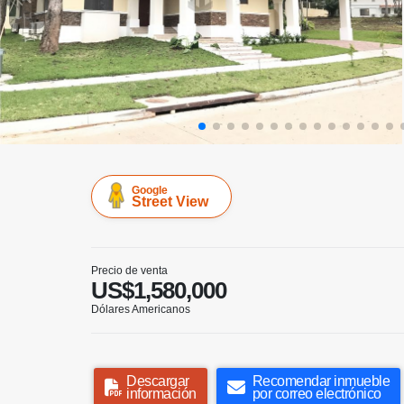
Google
Street View
Precio de venta
US$1,580,000
Dólares Americanos
Descargar
Recomendar inmueble
información
por correo electrónico