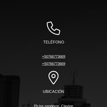
TELÉFONO
+50766773669
+50766773669
UBICACIÓN
Ph los senderos, Clayton