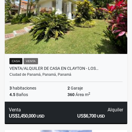
CASA
VENTA
VENTA/ALQUILER DE CASA EN CLAYTON - LOS…
Ciudad de Panamá, Panamá, Panamá
3
habitaciones
2
Garaje
2
4.5
Baños
360
Área m
Venta
Alquiler
US$1,450,000
US$6,700
USD
USD