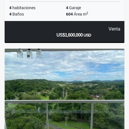
4
habitaciones
4
Garaje
2
4
Baños
604
Área m
Venta
US$1,600,000
USD