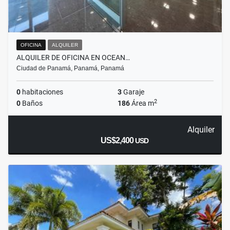
OFICINA
ALQUILER
ALQUILER DE OFICINA EN OCEAN…
Ciudad de Panamá, Panamá, Panamá
0
habitaciones
3
Garaje
2
0
Baños
186
Área m
Alquiler
US$2,400
USD