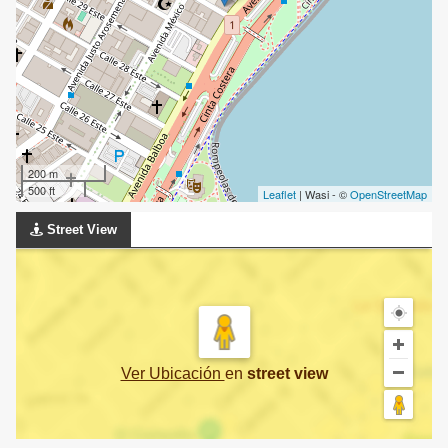
200 m
500 ft
Leaflet
| Wasi - ©
OpenStreetMap
Street View
Ver Ubicación
en
street view