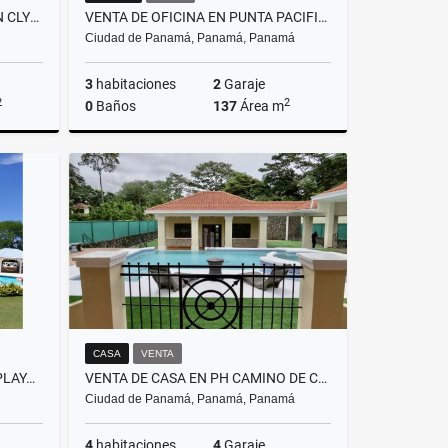
ALQUILER DE APARTAMENTO EN CLYTON
VENTA DE OFICINA EN PUNTA PACIFICA - OCEANIA BUSSINESS PLAZA
Ciudad de Panamá, Panamá, Panamá
3
habitaciones
2
Garaje
2
2
0
Baños
137
Área m
lquiler
Venta
US$411,000
CASA
VENTA
ALQUILER DE CASA DE PLAYA - PLAYA BLANCA
VENTA DE CASA EN PH CAMINO DE CRUCES
Ciudad de Panamá, Panamá, Panamá
4
habitaciones
4
Garaje