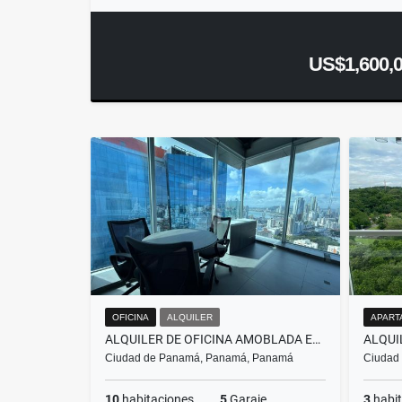
US$1,600,
OFICINA
ALQUILER
APART
ALQUILER DE OFICINA AMOBLADA EN PUNTA PACIFICA - PH OCEANIA
Ciudad de Panamá, Panamá, Panamá
Ciudad
10
habitaciones
5
Garaje
3
habit