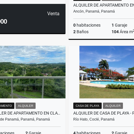
Ancón, Panamá, Panamá
Venta
000
0
habitaciones
1
Garaje
2
Baños
104
Área m
A
US$800
AMENTO
ALQUILER
CASA DE PLAYA
ALQUILER
ALQUILER DE APARTAMENTO EN CLAYTON PARK II
 de Panamá, Panamá, Panamá
Río Hato, Coclé, Panamá
aciones
2
Garaje
4
habitaciones
2
Garaje