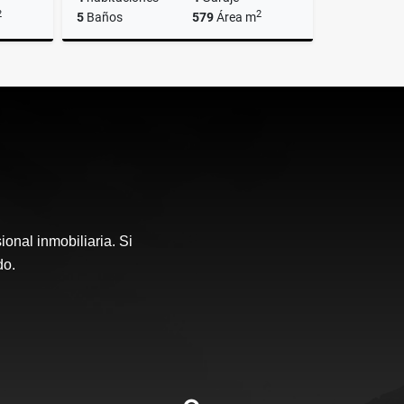
2
2
5
Baños
579
Área m
lquiler
Venta
US$1,295,000
onal inmobiliaria. Si
do.