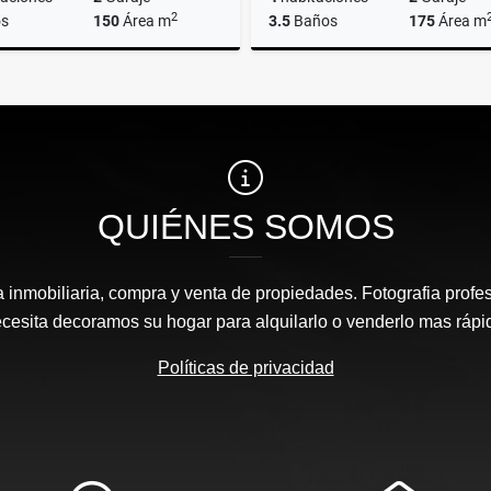
2
s
150
Área m
3.5
Baños
175
Área m
Alquiler
A
US$2,200
US$2,200
QUIÉNES SOMOS
inmobiliaria, compra y venta de propiedades. Fotografia profesi
cesita decoramos su hogar para alquilarlo o venderlo mas rápi
Políticas de privacidad