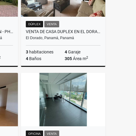
DÚPLEX
VENTA
ALQUILER DE CASA EN CLAYTON - PH LOS SENDEROS DE CAMINO DE CRUCES
VENTA DE CASA DUPLEX EN EL DORADO
má
El Dorado, Panamá, Panamá
3
habitaciones
4
Garaje
2
2
4
Baños
305
Área m
lquiler
Venta
US$400,000
OFICINA
VENTA