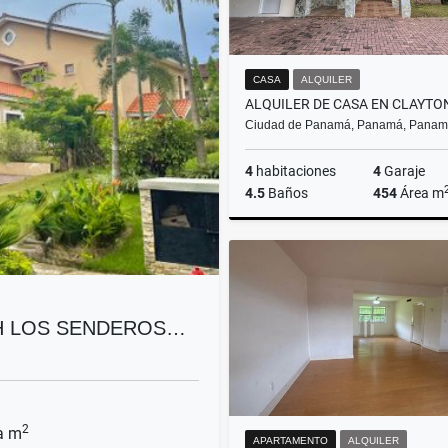
CASA
ALQUILER
Ciudad de Panamá, Panamá, Pana
4
habitaciones
4
Garaje
4.5
Baños
454
Área m
A
US$6,000
PH LOS SENDEROS…
2
a m
APARTAMENTO
ALQUILER