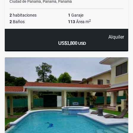
Ciudad de Panamá, Panamá, Panamá
2
habitaciones
1
Garaje
2
2
Baños
113
Área m
Alquiler
US$1,800
USD