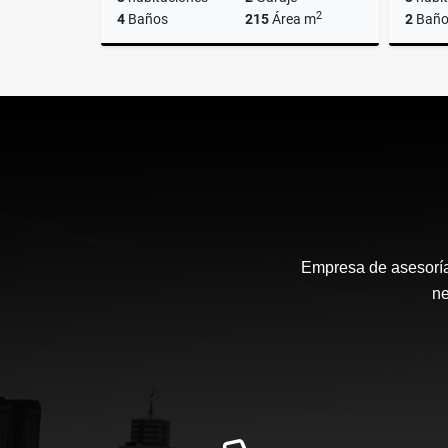
2
4
Baños
215
Área m
2
Baño
Venta
Venta
US$480,000
US$165
Empresa de asesoría 
ne