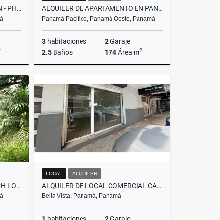
ALQUILER DE CASA EN CLAYTON - PH EMBASSY GARDEN
ALQUILER DE APARTAMENTO EN PANAMA PACIFICO - PH RIVER VALLEY
má
Panamá Pacifico, Panamá Oeste, Panamá
3
habitaciones
2
Garaje
2
2
2.5
Baños
174
Área m
lquiler
Alquiler
US$1,900
LOCAL
ALQUILER
VENTA DE CASA EN CLAYTON - PH LOS SENDEROS DE CAMINO DE CRUCES
ALQUILER DE LOCAL COMERCIAL CALLE 50 PLAZA KORONI
má
Bella Vista, Panamá, Panamá
1
habitaciones
2
Garaje