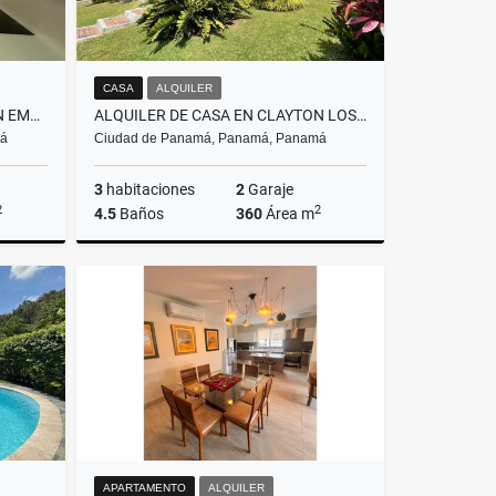
CASA
ALQUILER
ALQUILER DE APARTAMENTO EN EMBASSY CLUB - CLAYTON REMODELADO
ALQUILER DE CASA EN CLAYTON LOS SENDEROS DE CAMINO DE CRUCES AMOBLA
má
Ciudad de Panamá, Panamá, Panamá
3
habitaciones
2
Garaje
2
2
4.5
Baños
360
Área m
lquiler
Alquiler
US$6,500
APARTAMENTO
ALQUILER