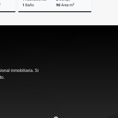
2
2
1
Baño
90
Área m
Venta
Alquiler
US$1,450
onal inmobiliaria. Si
do.