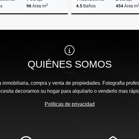
2
s
96
Área m
4.5
Baños
454
Área m
Alquiler
,000
US$950
US$1,400,000
QUIÉNES SOMOS
inmobiliaria, compra y venta de propiedades. Fotografia profesi
cesita decoramos su hogar para alquilarlo o venderlo mas rápi
Políticas de privacidad