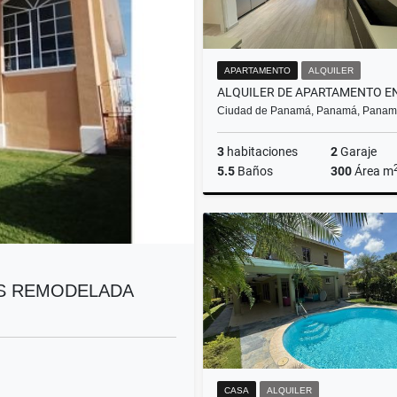
APARTAMENTO
ALQUILER
Ciudad de Panamá, Panamá, Pana
3
habitaciones
2
Garaje
5.5
Baños
300
Área m
A
US$4,500
ES REMODELADA
CASA
ALQUILER